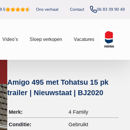
06 83 39 90 49
9.5
Ons verhaal
Contact
Video’s
Sloep verkopen
Vacatures
Amigo 495 met Tohatsu 15 pk
trailer | Nieuwstaat | BJ2020
Merk:
4 Family
Conditie:
Gebruikt