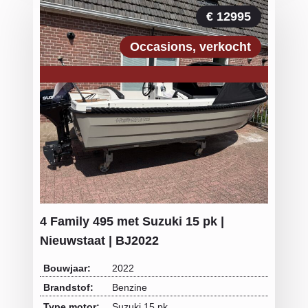
€ 12995
Occasions
verkocht
4 Family 495 met Suzuki 15 pk |
Nieuwstaat | BJ2022
Bouwjaar:
2022
Brandstof:
Benzine
Type motor:
Suzuki 15 pk.