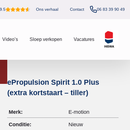
06 83 39 90 49
9.5
Ons verhaal
Contact
Video’s
Sloep verkopen
Vacatures
ePropulsion Spirit 1.0 Plus
(extra kortstaart – tiller)
Merk:
E-motion
Conditie:
Nieuw