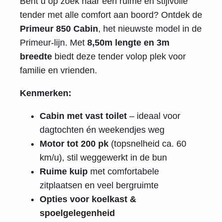
Bent u op zoek naar een ruime en stijlvolle
tender met alle comfort aan boord? Ontdek de
Primeur 850 Cabin
, het nieuwste model in de
Primeur-lijn. Met
8,50m lengte en 3m
breedte
biedt deze tender volop plek voor
familie en vrienden.
Kenmerken:
Cabin met vast toilet
– ideaal voor
dagtochten én weekendjes weg
Motor tot 200 pk
(topsnelheid ca. 60
km/u), stil weggewerkt in de bun
Ruime kuip
met comfortabele
zitplaatsen en veel bergruimte
Opties voor koelkast &
spoelgelegenheid