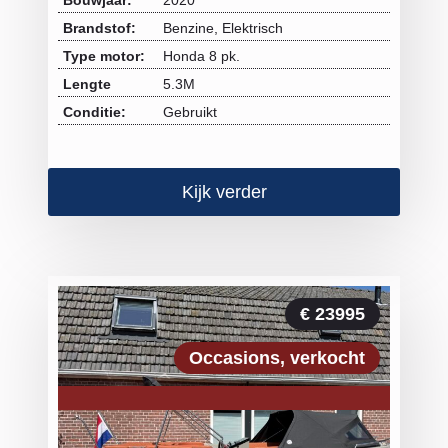
Bouwjaar:
2020
Brandstof:
Benzine, Elektrisch
Type motor:
Honda 8 pk.
Lengte
5.3M
Conditie:
Gebruikt
Kijk verder
€ 23995
Occasions
verkocht