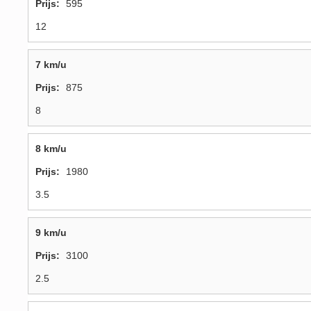
595
12
7 km/u
875
8
8 km/u
1980
3.5
9 km/u
3100
2.5