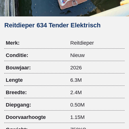
Reitdieper 634 Tender Elektrisch
Merk:
Reitdieper
Conditie:
Nieuw
Bouwjaar:
2026
Lengte
6.3M
Breedte:
2.4M
Diepgang:
0.50M
Doorvaarhoogte
1.15M