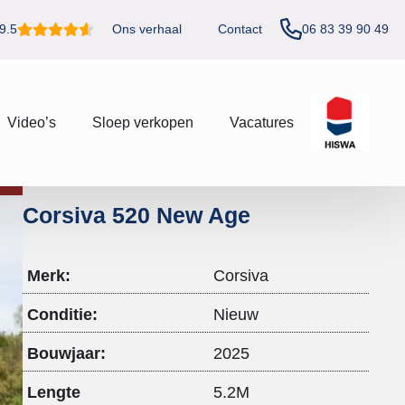
06 83 39 90 49
9.5
Ons verhaal
Contact
Video’s
Sloep verkopen
Vacatures
Corsiva 520 New Age
Merk:
Corsiva
Conditie:
Nieuw
Bouwjaar:
2025
Lengte
5.2M