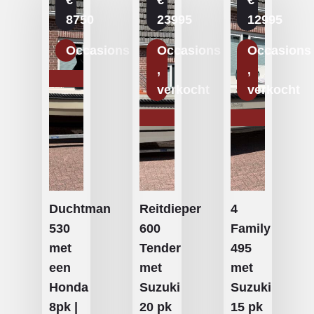
€
€
€
8750
23995
12995
Occasions
Occasions
Occasions
verkocht
verkocht
Duchtman
Reitdieper
4
530
600
Family
met
Tender
495
een
met
met
Honda
Suzuki
Suzuki
8pk |
20 pk
15 pk