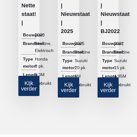
Nette
|
|
staat!
Nieuwstaat
Nieuwstaat
|
|
|
2025
BJ2022
Bouwjaar:
2020
Brandstof:
Benzine,
Bouwjaar:
2025
Bouwjaar:
2022
Elektrisch
Brandstof:
Benzine
Brandstof:
Benzine
Type
Honda
Type
Suzuki
Type
Suzuki
motor:
8 pk.
motor:
20 pk.
motor:
15 pk.
Lengte
5.3M
Lengte
6M
Lengte
4.95M
Kijk
Conditie:
Gebruikt
Kijk
Kijk
Conditie:
Gebruikt
Conditie:
Gebruikt
verder
verder
verder