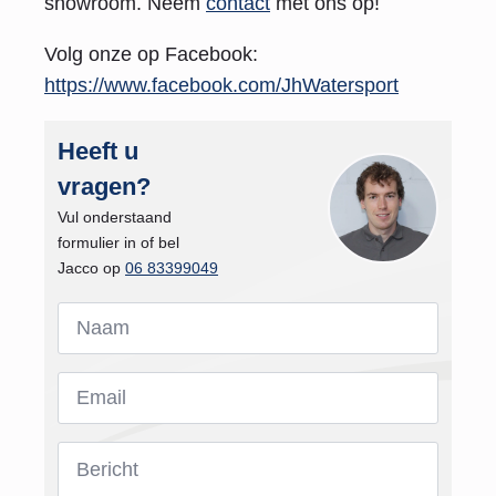
showroom. Neem
contact
met ons op!
Volg onze op Facebook:
https://www.facebook.com/JhWatersport
Heeft u
vragen?
Vul onderstaand
formulier in of bel
Jacco op
06 83399049
Naam
*
Email
*
Bericht
*