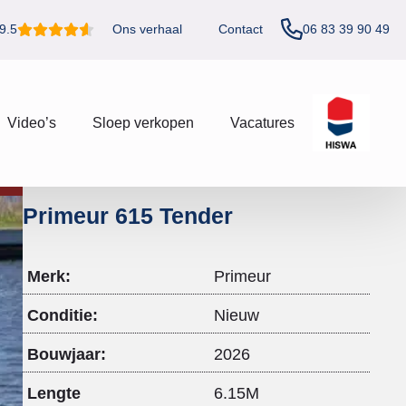
06 83 39 90 49
9.5
Ons verhaal
Contact
Video’s
Sloep verkopen
Vacatures
Primeur 615 Tender
Merk:
Primeur
Conditie:
Nieuw
Bouwjaar:
2026
Lengte
6.15M